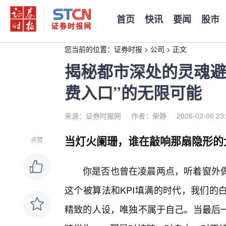
首页
快讯
要闻
股市
您当前的位置：
证券时报
>
公司
>
正文
揭秘都市深处的灵魂避
费入口”的无限可能
来源：证券时报网
作者：柴静
2026-02-06 23
当灯火阑珊，谁在敲响那扇隐形的
点赞
你是否也曾在凌晨两点，听着窗外
这个被算法和KPI填满的时代，我们的
精致的人设，唯独不属于自己。当最后