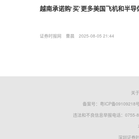
越南承诺购‘买’更多美国飞机和半导
证券时报网
曹晨
2025-08-05 21:44
关
备案号：
粤ICP备09109218
违法和不良信息举报电话：0755-83
深圳证券