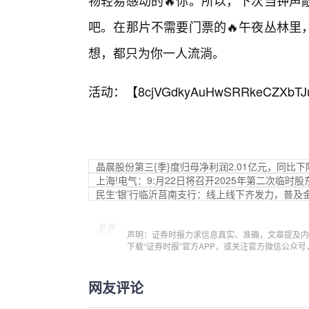
物轻易感动的🔥你。所以，下次当钟声
吧。在那片不需要门票的🔥午夜丛林里
想，都只为你一人流淌。
活动：【
8cjVGdkyAuHwSRRkeCZXbTJ
晶晨股份第三{季}度归母净利润2.01亿元，同比下降
上海!电气：9:月22日将召开2025年第二次临时股
民生‘银’行临沂莒南支行：线上线下齐发力，普及
声明：证券时报力求信息真实、准确，文章提及内
下载“证券时报”官方APP，或关注官方微信公众
网友评论